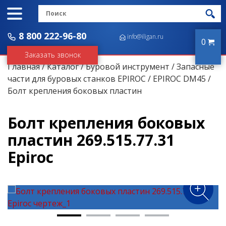
8 800 222-96-80
info@iligan.ru
0
Заказать звонок
Главная
/
Каталог
/
Буровой инструмент
/
Запасные
части для буровых станков EPIROC
/
EPIROC DM45
/
Болт крепления боковых пластин
Болт крепления боковых
пластин 269.515.77.31
Epiroc