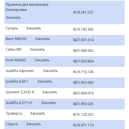
Пружина для механизма
блокировки
8СЯ.281.527
Заказать
Сухарь
Заказать
8СЯ.193.362
Винт М6хЗО
Заказать
8БП.907.014
Гайка Мб
Заказать
8БП.940.002
Болт М6х6О
Заказать
8БП.920.894
Шайба паронит.
Заказать
8СЯ.710.145
Шайба 6,65 г.
Заказать
8БП.953.003
Шплинт 3,2x32 8
Заказать
8БП.994.018
Шайба 6,5/11x1
Заказать
8БП.950.025
Траверса
Заказать
8СЯ. 125.021
Серьга
Заказать
8СЯ.471.116