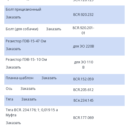
Болт прецизионный
8СЯ.920.232
Заказать
8СЯ.920.201-
Болт (для собачки)
Заказать
01
Резистор ПЭВ-15-47 Ом
для ЭО 220В
Заказать
Резистор ПЭВ-15- 10 Ом
для ЭО 110
Заказать
В
Планка-шаблон
Заказать
8СЯ.152.059
Ось
Заказать
8СЯ.205.612
Тяга
Заказать
8Ся.234.145
Тяга ВСЯ. 234.176; 1; 0,019 15 а
Муфта
8СЯ.177.069
Заказать