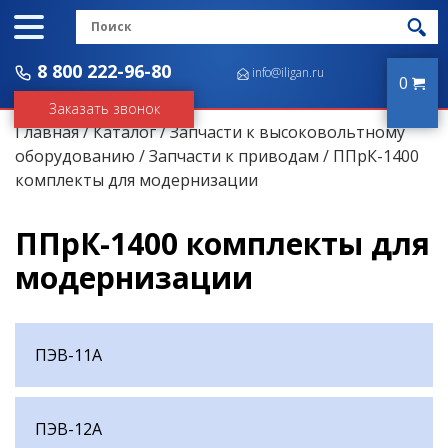
8 800 222-96-80
info@iligan.ru
0
Заказать звонок
Главная
/
Каталог
/
Запчасти к высоковольтному
оборудованию
/
Запчасти к приводам
/ ППрК-1400
комплекты для модернизации
ППрК-1400 комплекты для
модернизации
ПЭВ-11А
ПЭВ-12А