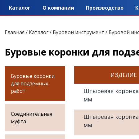
Каталог
О компании
Производство
К
Главная
/
Каталог
/
Буровой инструмент
/
Буровой ин
Буровые коронки для подз
ИЗДЕЛИЕ
Буровые коронки
для подземных
Штыревая коронка
работ
мм
Соединительная
Штыревая коронка
муфта
мм