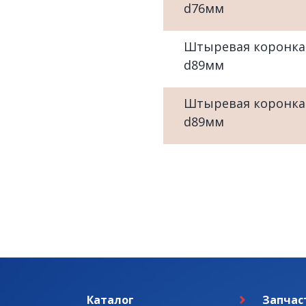
d76мм
Штыревая коронка
d89мм
Штыревая коронка
d89мм
Каталог
Запчас