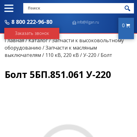
8 800 222-96-80
info@iligan.ru
0
Заказать звонок
Главная
/
Каталог
/
Запчасти к высоковольтному
оборудованию
/
Запчасти к масляным
выключателям
/
110 кВ, 220 кВ
/
У-220
/ Болт
Болт 5БП.851.061 У-220