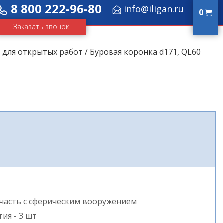
8 800 222-96-80
info@iligan.ru
0
Заказать звонок
 для открытых работ
/ Буровая коронка d171, QL60
часть с сферическим вооружением
ия - 3 шт