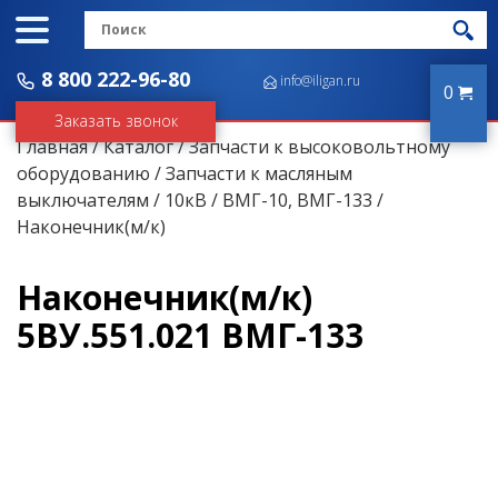
8 800 222-96-80
info@iligan.ru
0
Заказать звонок
Главная
/
Каталог
/
Запчасти к высоковольтному
оборудованию
/
Запчасти к масляным
выключателям
/
10кВ
/
ВМГ-10, ВМГ-133
/
Наконечник(м/к)
Наконечник(м/к)
5ВУ.551.021 ВМГ-133