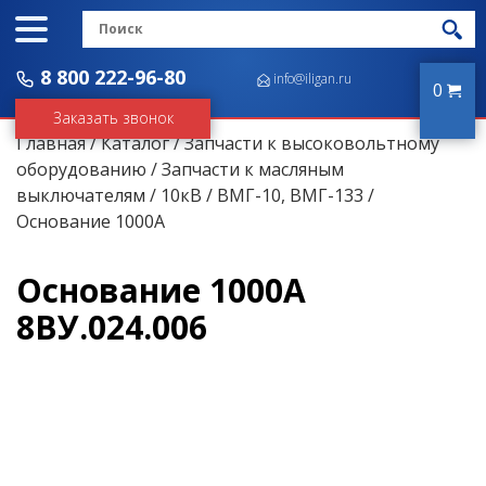
8 800 222-96-80
info@iligan.ru
0
Заказать звонок
Главная
/
Каталог
/
Запчасти к высоковольтному
оборудованию
/
Запчасти к масляным
выключателям
/
10кВ
/
ВМГ-10, ВМГ-133
/
Основание 1000А
Основание 1000А
8ВУ.024.006