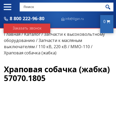
8 800 222-96-80
info@iligan.ru
0
Заказать звонок
Главная
/
Каталог
/
Запчасти к высоковольтному
оборудованию
/
Запчасти к масляным
выключателям
/
110 кВ, 220 кВ
/
ММО-110
/
Храповая собачка (жабка)
Храповая собачка (жабка)
57070.1805