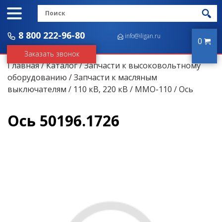
8 800 222-96-80
info@iligan.ru
0
Заказать звонок
Главная
/
Каталог
/
Запчасти к высоковольтному
оборудованию
/
Запчасти к масляным
выключателям
/
110 кВ, 220 кВ
/
ММО-110
/ Ось
Ось 50196.1726