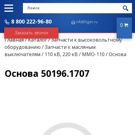
8 800 222-96-80
info@iligan.ru
0
Заказать звонок
Главная
/
Каталог
/
Запчасти к высоковольтному
оборудованию
/
Запчасти к масляным
выключателям
/
110 кВ, 220 кВ
/
ММО-110
/ Основа
Основа 50196.1707