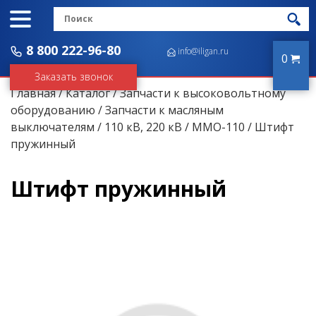
8 800 222-96-80
info@iligan.ru
0
Заказать звонок
Главная
/
Каталог
/
Запчасти к высоковольтному
оборудованию
/
Запчасти к масляным
выключателям
/
110 кВ, 220 кВ
/
ММО-110
/ Штифт
пружинный
Штифт пружинный