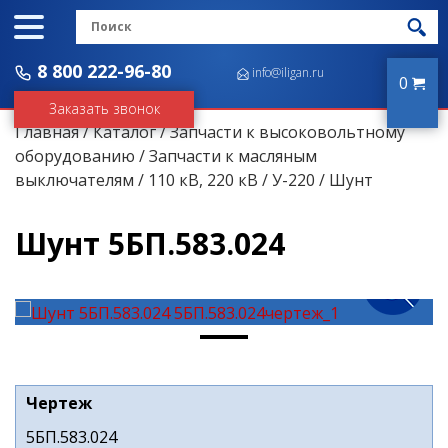
8 800 222-96-80
info@iligan.ru
0
Заказать звонок
Главная
/
Каталог
/
Запчасти к высоковольтному
оборудованию
/
Запчасти к масляным
выключателям
/
110 кВ, 220 кВ
/
У-220
/ Шунт
Шунт 5БП.583.024
Чертеж
5БП.583.024