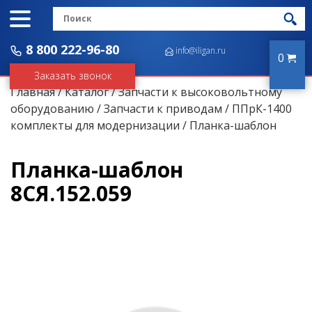
8 800 222-96-80
info@iligan.ru
0
Заказать звонок
Главная
/
Каталог
/
Запчасти к высоковольтному
оборудованию
/
Запчасти к приводам
/
ППрК-1400
комплекты для модернизации
/ Планка-шаблон
Планка-шаблон
8СЯ.152.059