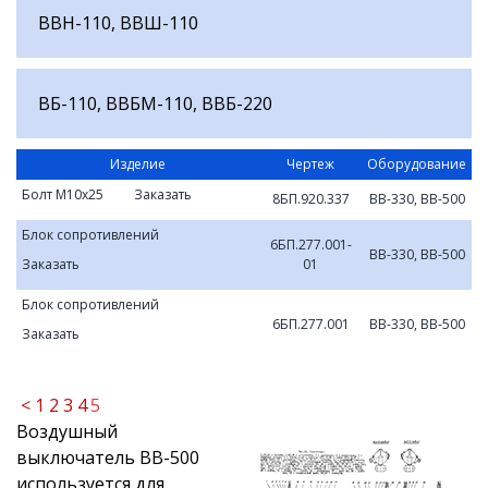
ВВН-110, ВВШ-110
ВБ-110, ВВБМ-110, ВВБ-220
Изделие
Чертеж
Оборудование
Болт М10х25
Заказать
8БП.920.337
ВВ-330, ВВ-500
Блок сопротивлений
6БП.277.001-
ВВ-330, ВВ-500
Заказать
01
Блок сопротивлений
6БП.277.001
ВВ-330, ВВ-500
Заказать
<
1
2
3
4
5
Воздушный
выключатель ВВ-500
используется для