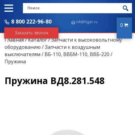
8 800 222-96-80
info@iligan.ru
0
Заказать звонок
Главная
/
Каталог
/
Запчасти к высоковольтному
оборудованию
/
Запчасти к воздушным
выключателям
/
ВБ-110, ВВБМ-110, ВВБ-220
/
Пружина
Пружина ВД8.281.548