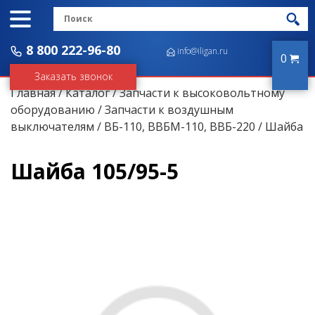
8 800 222-96-80
info@iligan.ru
0
Заказать звонок
Главная
/
Каталог
/
Запчасти к высоковольтному
оборудованию
/
Запчасти к воздушным
выключателям
/
ВБ-110, ВВБМ-110, ВВБ-220
/ Шайба
Шайба 105/95-5