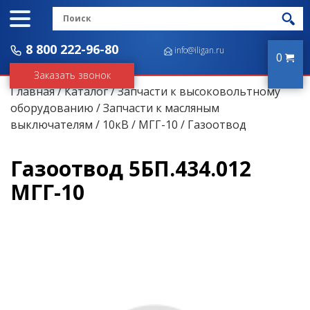
8 800 222-96-80
info@iligan.ru
0
Заказать звонок
Главная
/
Каталог
/
Запчасти к высоковольтному
оборудованию
/
Запчасти к масляным
выключателям
/
10кВ
/
МГГ-10
/ Газоотвод
Газоотвод 5БП.434.012
МГГ-10