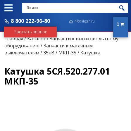
8 800 222-96-80
info@iligan.ru
0
Заказать звонок
Главная
/
Каталог
/
Запчасти к высоковольтному
оборудованию
/
Запчасти к масляным
выключателям
/
35кВ
/
МКП-35
/ Катушка
Катушка 5СЯ.520.277.01
МКП-35