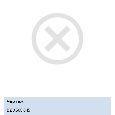
Чертеж
ВД8.568.045