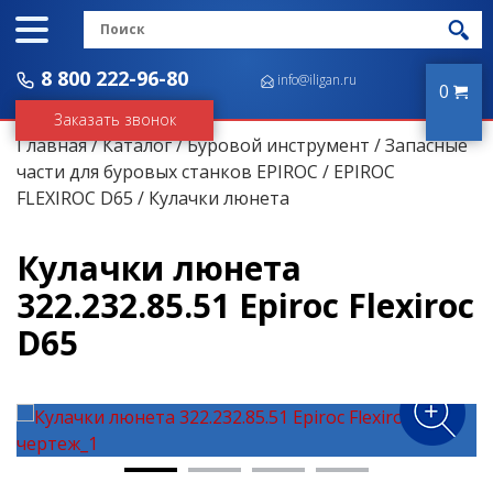
8 800 222-96-80
info@iligan.ru
0
Заказать звонок
Главная
/
Каталог
/
Буровой инструмент
/
Запасные
части для буровых станков EPIROC
/
EPIROC
FLEXIROC D65
/ Кулачки люнета
Кулачки люнета
322.232.85.51 Epiroc Flexiroc
D65