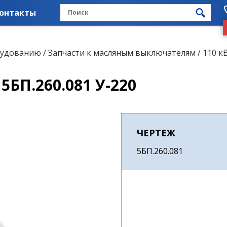
онтакты
рудованию
/
Запчасти к масляным выключателям
/
110 кВ
БП.260.081 У-220
ЧЕРТЕЖ
5БП.260.081