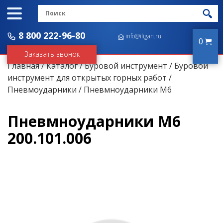
8 800 222-96-80
info@iligan.ru
0
Заказать звонок
Главная
/
Каталог
/
Буровой инструмент
/
Буровой
инструмент для открытых горных работ
/
Пневмоударники
/ Пневмноударники М6
Пневмноударники М6
200.101.006