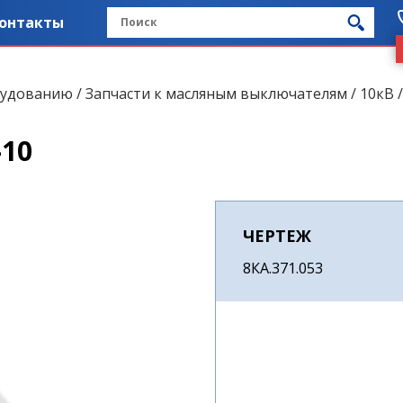
онтакты
рудованию
/
Запчасти к масляным выключателям
/
10кВ
-10
ЧЕРТЕЖ
8КА.371.053