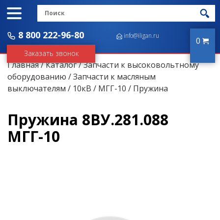
8 800 222-96-80
info@iligan.ru
0
Заказать звонок
Главная
/
Каталог
/
Запчасти к высоковольтному
оборудованию
/
Запчасти к масляным
выключателям
/
10кВ
/
МГГ-10
/ Пружина
Пружина 8ВУ.281.088
МГГ-10