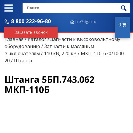
8 800 222-96-80
info@iligan.ru
0
Заказать звонок
Главная
/
Каталог
/
Запчасти к высоковольтному
оборудованию
/
Запчасти к масляным
выключателям
/
110 кВ, 220 кВ
/
МКП-110-630/1000-
20
/ Штанга
Штанга 5БП.743.062
МКП-110Б