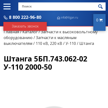
8 800 222-96-80
info@iligan.ru
0
Заказать звонок
Главная
/
Каталог
/
Запчасти к высоковольтному
оборудованию
/
Запчасти к масляным
выключателям
/
110 кВ, 220 кВ
/
У-110
/ Штанга
Штанга 5БП.743.062-02
У-110 2000-50