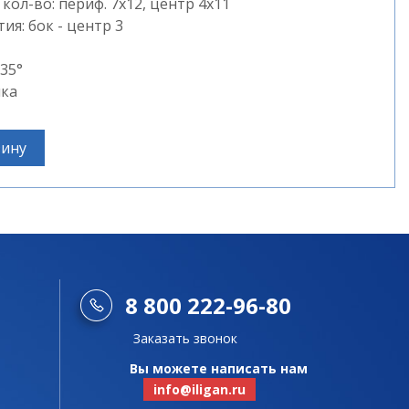
ол-во: периф. 7х12, центр 4х11
я: бок - центр 3
35°
ика
зину
8 800 222-96-80
Заказать звонок
Вы можете написать нам
info@iligan.ru