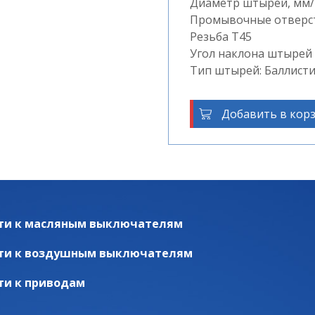
Диаметр штырей, мм/ к
Промывочные отверсти
Резьба T45
Угол наклона штырей 
Тип штырей: Баллист
Добавить в кор
ти к масляным выключателям
ти к воздушным выключателям
ти к приводам