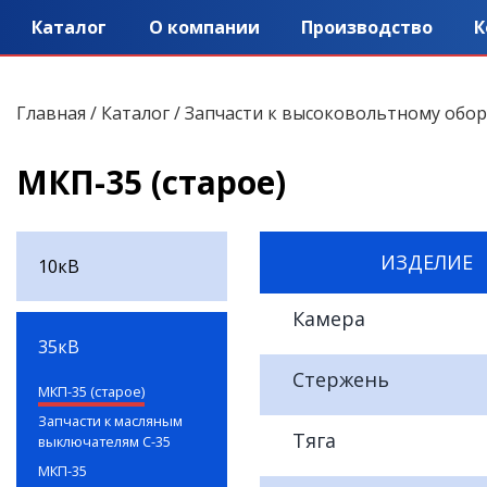
Каталог
О компании
Производство
К
Главная
/
Каталог
/
Запчасти к высоковольтному обо
МКП-35 (старое)
ИЗДЕЛИЕ
10кВ
Камера
35кВ
Стержень
МКП-35 (старое)
Запчасти к масляным
Тяга
выключателям С-35
МКП-35